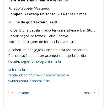
Centro de Treinamento – Unisanta
Futebol Society Masculino
Campeã
–
Fefesp Unisanta
7 X 6 Fefis Unimes
Equipe de quarta-feira, 27/8
Fotos: Bruna Capela – repórter universitária e Ivan Storti
Coordenação de textos: Elaine Saboya
Edição e postagem de fotos: Cláudia Busto
A cobertura dos Jogos Unisanta pela Assessoria de
Comunicação pode ser acompanhada pelas mídias:
hotsite:
jogoshomolog.unisanta.br
unisanta.br
facebook.com/universidadesantacecilia
twitter.com/UnisantaOficial
Previous
Next