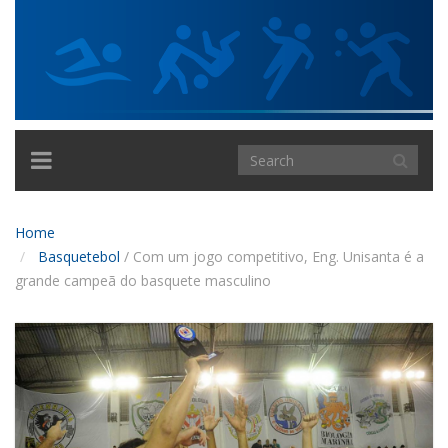
TOGGLE
NAVIGATION
Home
Basquetebol
/
Com um jogo competitivo, Eng. Unisanta é a
grande campeã do basquete masculino