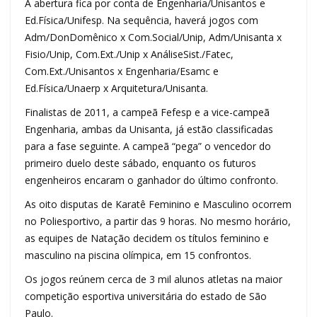
A abertura fica por conta de Engenharia/Unisantos e
Ed.Física/Unifesp. Na sequência, haverá jogos com
Adm/DonDomênico x Com.Social/Unip, Adm/Unisanta x
Fisio/Unip, Com.Ext./Unip x AnáliseSist./Fatec,
Com.Ext./Unisantos x Engenharia/Esamc e
Ed.Física/Unaerp x Arquitetura/Unisanta.
Finalistas de 2011, a campeã Fefesp e a vice-campeã
Engenharia, ambas da Unisanta, já estão classificadas
para a fase seguinte. A campeã “pega” o vencedor do
primeiro duelo deste sábado, enquanto os futuros
engenheiros encaram o ganhador do último confronto.
As oito disputas de Karatê Feminino e Masculino ocorrem
no Poliesportivo, a partir das 9 horas. No mesmo horário,
as equipes de Natação decidem os títulos feminino e
masculino na piscina olímpica, em 15 confrontos.
Os jogos reúnem cerca de 3 mil alunos atletas na maior
competição esportiva universitária do estado de São
Paulo.